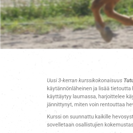
Uusi 3-kerran kurssikokonaisuus
Tut
käytännönläheinen ja lisää tietoutt
käyttäytyy laumassa, harjoittelee 
jännittynyt, miten voin rentouttaa 
Kurssi on suunnattu kaikille hevosys
sovelletaan osallistujien kokemusta