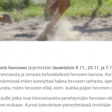
ustu hevoseen
järjestetään
lauantaisin 9.11., 23.11. ja 7.
a hevosesta ja omasta kehonkielestä hevosen kanssa. Kurs
käytännössä miten kannattaa hakea hevosen tarhasta, op
hevosta, miten hevonen elää, esim. kuinka paljon hevonen
täville jotka ovat kiinnostuneita perehtymään hevosen ole
son mukaan. Kurssi toteutetaan pienryhmässä (enintään 5