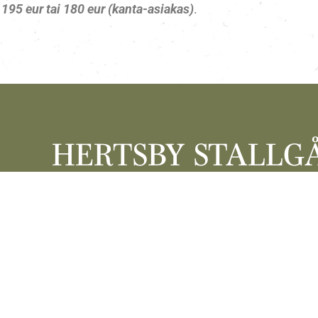
 195 eur tai 180 eur (kanta-asiakas)
.
HERTSBY STALLG
HERRALANTIE 227, 0413
PUH. 050 3848 477, INFO@S
WWW.STALLGARD.
SEURAA MEITÄ FACE