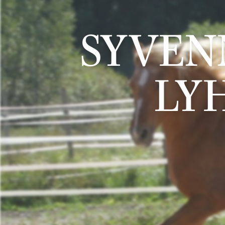
SYVEN
LY