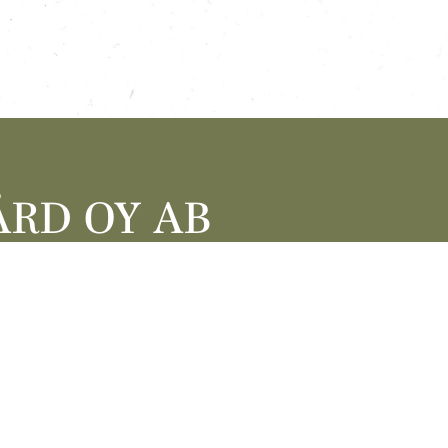
ÅRD OY AB
0 SIPOO
TALLGARD.FI
FI
BOOKISSA!