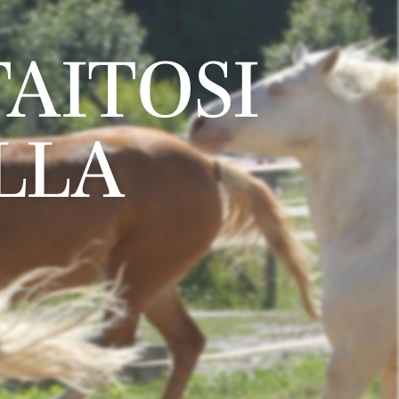
AITOSI
LLA