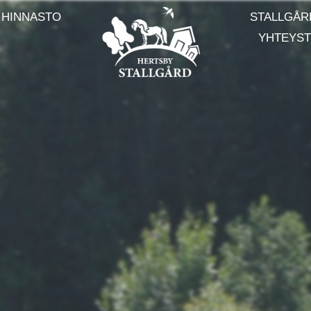
 HINNASTO
STALLGÅR
YHTEYST