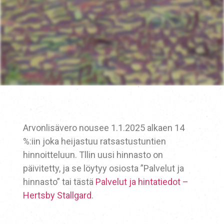
Arvonlisävero nousee 1.1.2025 alkaen 14
%:iin joka heijastuu ratsastustuntien
hinnoitteluun. Tllin uusi hinnasto on
päivitetty, ja se löytyy osiosta ”Palvelut ja
hinnasto” tai tästä
Palvelut ja hintatiedot –
Hertsby Stallgard
.