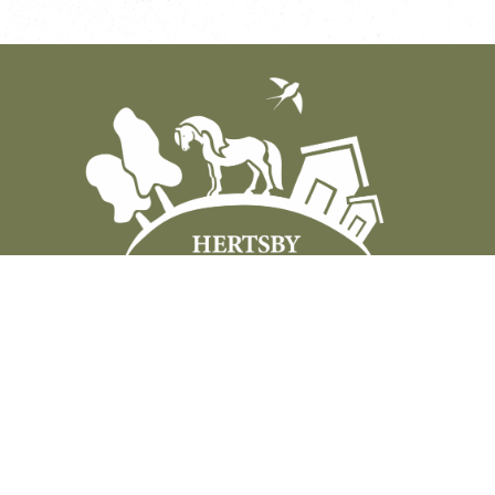
HERTSBY STALLGÅRD OY
AB
HERRALANTIE 227, 04130 SIPOO
PUH. 050 3848 477, INFO@STALLGARD.FI