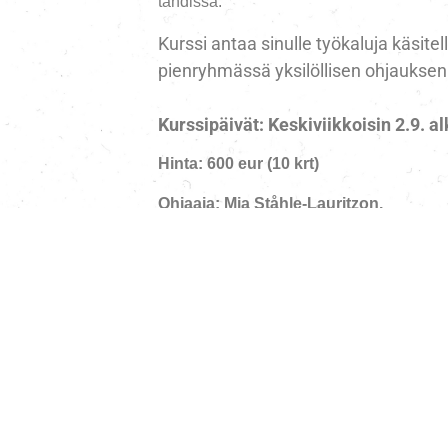
tahdissa.
Kurssi antaa sinulle työkaluja käsitel
pienryhmässä yksilöllisen ohjauksen ta
Kurssipäivät: Keskiviikkoisin 2.9. a
Hinta: 600 eur (10 krt)
Ohjaaja: Mia Ståhle-Lauritzon.
Tiedustelut ja varaukset: info@stallgard.
Lämpimästi tervetuloa mukaan Stallgår