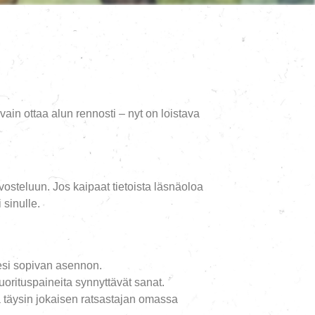
vain ottaa alun rennosti – nyt on loistava
evosteluun. Jos kaipaat tietoista läsnäoloa
 sinulle.
lesi sopivan asennon.
rituspaineita synnyttävät sanat.
 täysin jokaisen ratsastajan omassa