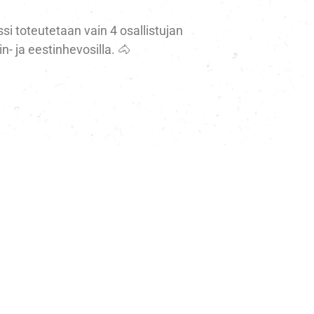
ssi toteutetaan vain 4 osallistujan
n- ja eestinhevosilla. 🐴
in mielin! 🤍