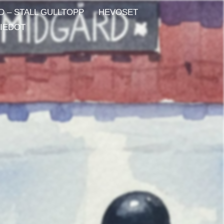
D – STALL GULLTOPP
HEVOSET
IEDOT