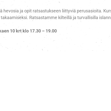
lä hevosia ja opit ratsastukseen liittyviä perusasioita. Kur
kaamiseksi. Ratsastamme kilteillä ja turvallisilla islanni
lkaen 10 krt klo 17.30 – 19.00
fi tai Mia/050 3848477
din perheeseen – meillä on huippukivaa harrastaa luottavais