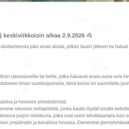
 keskiviikkoisin alkaa 2.9.2026
🐴
aloittamisesta joko aivan alusta, pitkän tauon jälkeen tai haluat 
ähän ratsastaneille tai heille, jotka haluavat avata uusia ovia h
stukseen ilman suorituspaineita, tämä kurssi on suunniteltu juuri
säoloa ja hevosen ymmärtämistä.
simme istunnan nollapistettä, jonka kautta löydät omalle kehol
essa paljon mielikuvia, jotka ovat usein tehokkaampia kuin suo
sen ympäristön ja turvallisia hevosia. Etenemme pienryhmässä