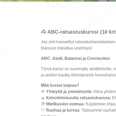
🐴
ABC-ratsastuskurssi (10 krt)
Jos olet haaveillut ratsastusharrastuksen 
tilaisuus toteuttaa unelmasi!
ABC: Aistit, Balanssi ja Connection
Tämä kurssi on suunnattu aloitteleville, v
ja aistien kautta lähestymistä hevosharra
Mitä kurssi tarjoaa?
🌱
Yhteyttä ja ymmärrystä:
Aitoa yhdes
🧘
Kehotietoisuutta ratsastuksessa:
Et
💭
Mielikuvien voimaa:
Käytämme ohjauks
🤍
Rauhaa ja turvaa:
Tarjoamme rauhalli